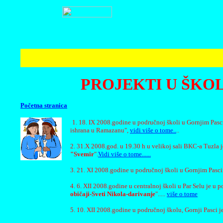
PROJEKTI U ŠKOLS
Početna stranica
1. 18. IX 2008.godine u područnoj školi u Gornjim Pascim
ishrana u Ramazanu",
vidi više o tome..
..
2.
31.X 2008.god. u 19.30 h u velikoj sali BKC-a Tuzla
"Svemir
".
Vidi više o tome......
3. 21. XI 2008.godine u područnoj školi u Gornjim Pasci
4. 6. XII 2008.godine u centralnoj školi u Par Selu je u
običaji-Sveti Nikola-darivanje
".....
više o tome
5. 10. XII 2008.godine u područnoj školu, Gornji Pasci j